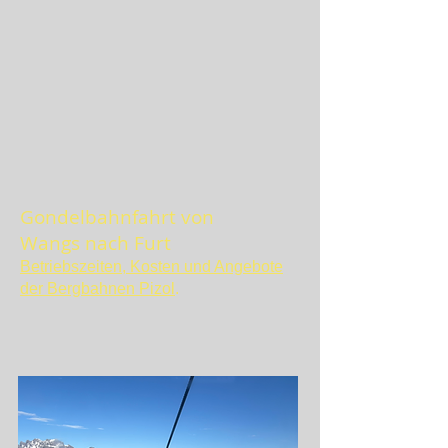
Gondelbahnfahrt von
Wangs nach Furt
Betriebszeiten, Kosten und Angebote
der Bergbahnen Pizol
.