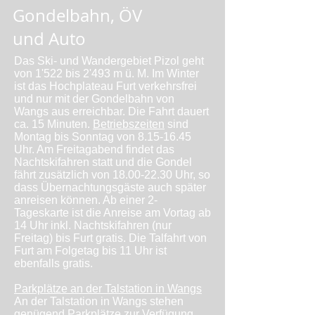
Gondelbahn, ÖV
und Auto
Das Ski- und Wandergebiet Pizol geht
von 1'522 bis 2'493 m ü. M. Im Winter
ist das Hochplateau Furt verkehrsfrei
und nur mit der Gondelbahn von
Wangs aus erreichbar. Die Fahrt dauert
ca. 15 Minuten.
Betriebszeiten
sind
Montag bis Sonntag von
8.15-16.45
Uhr. Am Freitagabend findet das
Nachtskifahren statt und die Gondel
fährt zusätzlich von
18.00-22.30
Uhr, so
dass Übernachtungsgäste auch später
anreisen können. Ab einer 2-
Tageskarte ist die Anreise am Vortag ab
14 Uhr inkl. Nachtskifahren (nur
Freitag) bis Furt gratis. Die Talfahrt von
Furt am Folgetag bis 11 Uhr ist
ebenfalls gratis.
Parkplätze an der Talstation in Wangs
An der Talstation in Wangs stehen
genügend Parkplätze zur Verfügung.