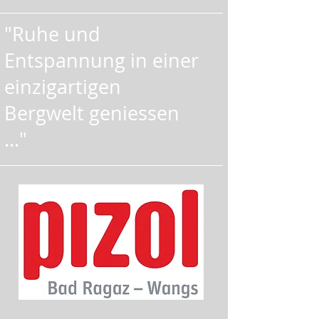
"Ruhe und
Entspannung in einer
einzigartigen
Bergwelt geniessen
..."